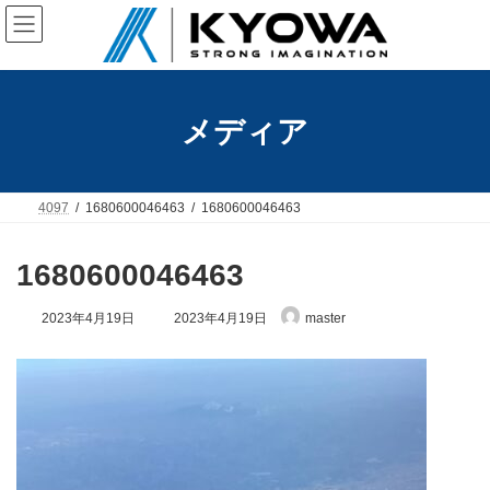
コ
ナ
ン
ビ
テ
ゲ
ン
ー
ツ
シ
へ
ョ
メディア
ス
ン
キ
に
ッ
移
プ
動
4097
1680600046463
1680600046463
1680600046463
最
2023年4月19日
2023年4月19日
master
終
更
新
日
時
: