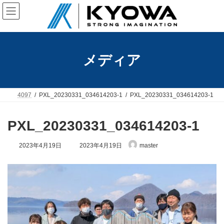
コ
ナ
ン
ビ
テ
ゲ
ン
ー
ツ
シ
へ
ョ
メディア
ス
ン
キ
に
ッ
移
プ
動
4097
PXL_20230331_034614203-1
PXL_20230331_034614203-1
PXL_20230331_034614203-1
最
2023年4月19日
2023年4月19日
master
終
更
新
日
時
: