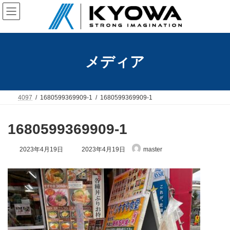
コ
ナ
ン
ビ
テ
ゲ
ン
ー
ツ
シ
へ
ョ
メディア
ス
ン
キ
に
ッ
移
プ
動
4097
1680599369909-1
1680599369909-1
1680599369909-1
最
2023年4月19日
2023年4月19日
master
終
更
新
日
時
: