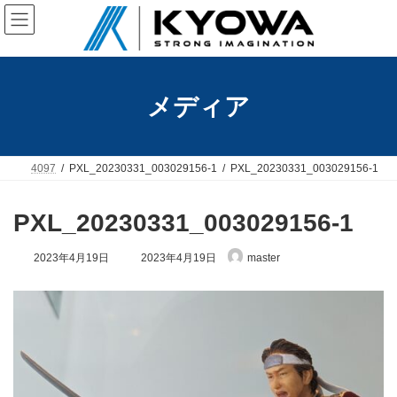
コ
ナ
ン
ビ
テ
ゲ
ン
ー
ツ
シ
へ
ョ
メディア
ス
ン
キ
に
ッ
移
プ
動
4097
PXL_20230331_003029156-1
PXL_20230331_003029156-1
PXL_20230331_003029156-1
最
2023年4月19日
2023年4月19日
master
終
更
新
日
時
: