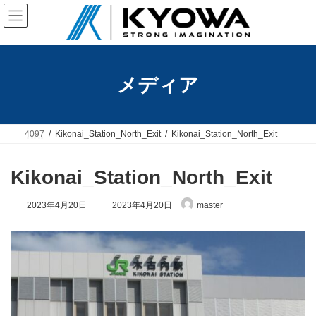
コ
ナ
ン
ビ
テ
ゲ
ン
ー
ツ
シ
へ
ョ
メディア
ス
ン
キ
に
ッ
移
プ
動
4097
Kikonai_Station_North_Exit
Kikonai_Station_North_Exit
Kikonai_Station_North_Exit
最
2023年4月20日
2023年4月20日
master
終
更
新
日
時
: