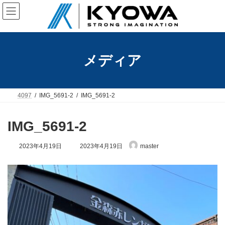
コ
ナ
ン
ビ
テ
ゲ
ン
ー
ツ
シ
へ
ョ
メディア
ス
ン
キ
に
ッ
移
プ
動
4097
IMG_5691-2
IMG_5691-2
IMG_5691-2
最
2023年4月19日
2023年4月19日
master
終
更
新
日
時
: