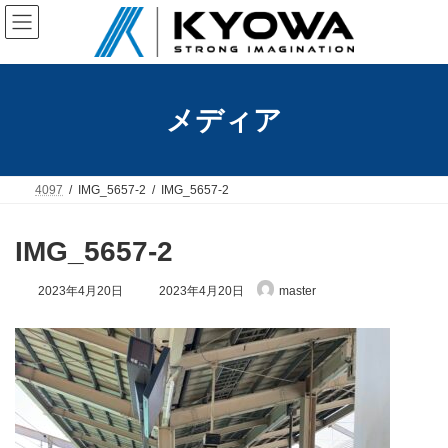
コ
ナ
ン
ビ
テ
ゲ
ン
ー
ツ
シ
へ
ョ
メディア
ス
ン
キ
に
ッ
移
プ
動
4097
IMG_5657-2
IMG_5657-2
IMG_5657-2
最
2023年4月20日
2023年4月20日
master
終
更
新
日
時
: