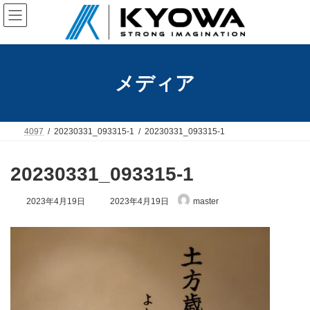
コ
ナ
ン
ビ
テ
ゲ
ン
ー
ツ
シ
へ
ョ
メディア
ス
ン
キ
に
ッ
移
プ
動
4097
20230331_093315-1
20230331_093315-1
20230331_093315-1
最
2023年4月19日
2023年4月19日
master
終
更
新
日
時
: