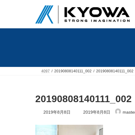
コ
ナ
ン
ビ
テ
ゲ
ン
ー
ツ
シ
へ
ョ
ス
ン
キ
に
ッ
移
プ
動
4097
20190808140111_002
20190808140111_002
20190808140111_002
最
2019年8月8日
2019年8月8日
maste
終
更
新
日