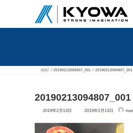
コ
ナ
ン
ビ
テ
ゲ
ン
ー
ツ
シ
へ
ョ
ス
ン
キ
に
ッ
移
プ
動
4097
20190213094807_001
20190213094807_001
20190213094807_001
最
2019年2月13日
2019年2月13日
mas
終
更
新
日