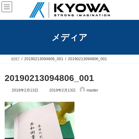
コ
ナ
ン
ビ
テ
ゲ
ン
ー
ツ
シ
へ
ョ
メディア
ス
ン
キ
に
ッ
移
プ
動
4097
20190213094806_001
20190213094806_001
20190213094806_001
最
2019年2月13日
2019年2月13日
master
終
更
新
日
時
: