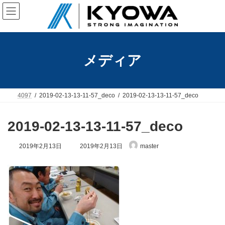
コ
ナ
ン
ビ
テ
ゲ
ン
ー
ツ
シ
へ
ョ
メディア
ス
ン
キ
に
ッ
移
プ
動
4097
2019-02-13-13-11-57_deco
2019-02-13-13-11-57_deco
2019-02-13-13-11-57_deco
最
2019年2月13日
2019年2月13日
master
終
更
新
日
時
: