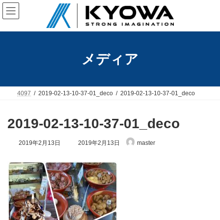
コ
ナ
ン
ビ
テ
ゲ
ン
ー
ツ
シ
へ
ョ
メディア
ス
ン
キ
に
ッ
移
プ
動
4097
2019-02-13-10-37-01_deco
2019-02-13-10-37-01_deco
2019-02-13-10-37-01_deco
最
2019年2月13日
2019年2月13日
master
終
更
新
日
時
: