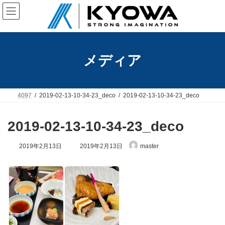
コ
ナ
ン
ビ
テ
ゲ
ン
ー
ツ
シ
へ
ョ
メディア
ス
ン
キ
に
ッ
移
プ
動
4097
2019-02-13-10-34-23_deco
2019-02-13-10-34-23_deco
2019-02-13-10-34-23_deco
最
2019年2月13日
2019年2月13日
master
終
更
新
日
時
: