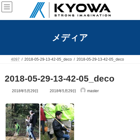
コ
ナ
ン
ビ
テ
ゲ
ン
ー
ツ
シ
へ
ョ
メディア
ス
ン
キ
に
ッ
移
プ
動
4097
2018-05-29-13-42-05_deco
2018-05-29-13-42-05_deco
2018-05-29-13-42-05_deco
最
2018年5月29日
2018年5月29日
master
終
更
新
日
時
: