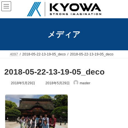
コ
ナ
ン
ビ
テ
ゲ
ン
ー
ツ
シ
へ
ョ
メディア
ス
ン
キ
に
ッ
移
プ
動
4097
2018-05-22-13-19-05_deco
2018-05-22-13-19-05_deco
2018-05-22-13-19-05_deco
最
2018年5月29日
2018年5月29日
master
終
更
新
日
時
: