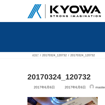
コ
ナ
ン
ビ
テ
ゲ
ン
ー
ツ
シ
へ
ョ
ス
ン
キ
に
ッ
移
プ
動
4097
20170324_120732
20170324_120732
20170324_120732
最
2017年6月6日
2017年6月6日
maste
終
更
新
日