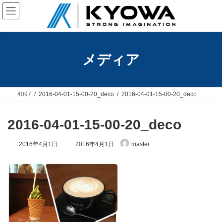
コ
ナ
ン
ビ
テ
ゲ
ン
ー
ツ
シ
へ
ョ
メディア
ス
ン
キ
に
ッ
移
プ
動
4097
2016-04-01-15-00-20_deco
2016-04-01-15-00-20_deco
2016-04-01-15-00-20_deco
最
2016年4月1日
2016年4月1日
master
終
更
新
日
時
: