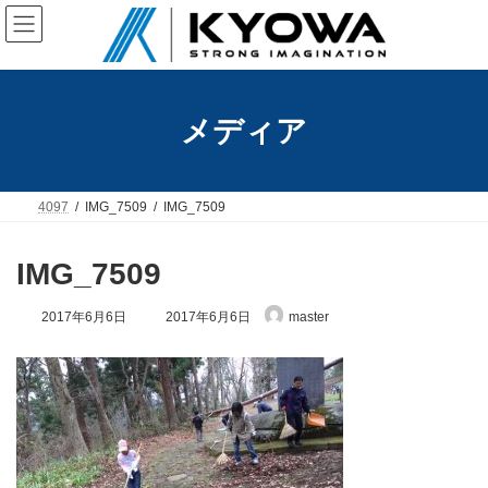
コ
ナ
ン
ビ
テ
ゲ
ン
ー
ツ
シ
へ
ョ
メディア
ス
ン
キ
に
ッ
移
プ
動
4097
IMG_7509
IMG_7509
IMG_7509
最
2017年6月6日
2017年6月6日
master
終
更
新
日
時
: