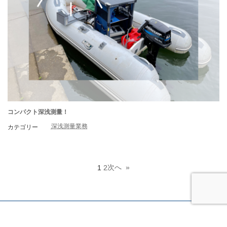
コンパクト深浅測量！
深浅測量業務
カテゴリー
次へ
»
1
2
Copyright © 共和測量設計 All Rights Reserved.