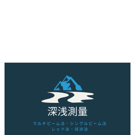
猪苗代湖深浅測量
ブログ
, 
深浅測量業務
カテゴリー