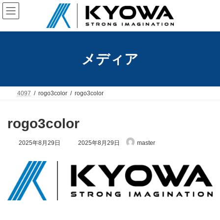
コ
ナ
ン
ビ
テ
ゲ
ン
ー
ツ
シ
へ
ョ
メディア
ス
ン
キ
に
ッ
移
プ
動
4097
rogo3color
rogo3color
rogo3color
最
2025年8月29日
2025年8月29日
master
終
更
新
日
時
: