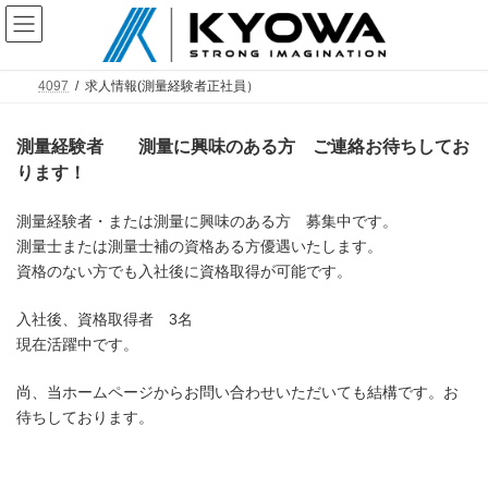
コ
ナ
ン
ビ
テ
ゲ
ン
ー
ツ
シ
4097
求人情報(測量経験者正社員）
へ
ョ
ス
ン
キ
に
測量経験者 測量に興味のある方 ご連絡お待ちしてお
ッ
移
ります！
プ
動
測量経験者・または測量に興味のある方 募集中です。
測量士または測量士補の資格ある方優遇いたします。
資格のない方でも入社後に資格取得が可能です。
入社後、資格取得者 3名
現在活躍中です。
尚、当ホームページからお問い合わせいただいても結構です。お
待ちしております。