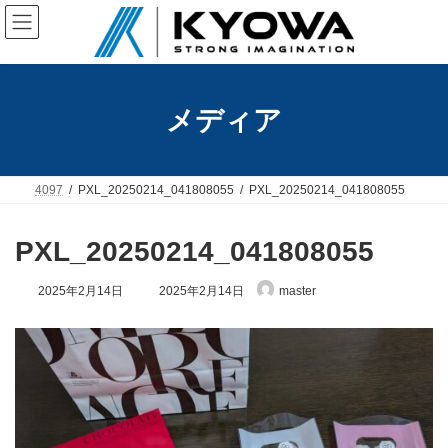
コ
ナ
ン
ビ
テ
ゲ
ン
ー
ツ
シ
へ
ョ
メディア
ス
ン
キ
に
ッ
移
プ
動
4097
PXL_20250214_041808055
PXL_20250214_041808055
PXL_20250214_041808055
最
2025年2月14日
2025年2月14日
master
終
更
新
日
時
: