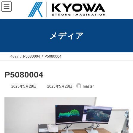
コ
ナ
ン
ビ
テ
ゲ
ン
ー
ツ
シ
へ
ョ
メディア
ス
ン
キ
に
ッ
移
プ
動
4097
P5080004
P5080004
P5080004
最
2025年5月28日
2025年5月28日
master
終
更
新
日
時
: