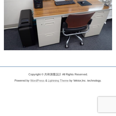
Copyright © 共和測量設計 All Rights Reserved.
Powered by
WordPress
&
Lightning Theme
by Vektor,Inc. technology.