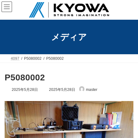
コ
ナ
ン
ビ
テ
ゲ
ン
ー
ツ
シ
へ
ョ
メディア
ス
ン
キ
に
ッ
移
プ
動
4097
P5080002
P5080002
P5080002
最
2025年5月28日
2025年5月28日
master
終
更
新
日
時
: