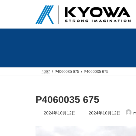
コ
ナ
ン
ビ
テ
ゲ
ン
ー
ツ
シ
へ
ョ
ス
ン
キ
に
ッ
移
プ
動
4097
P4060035 675
P4060035 675
P4060035 675
最
2024年10月12日
2024年10月12日
m
終
更
新
日