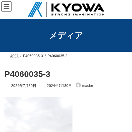
コ
ナ
ン
ビ
テ
ゲ
ン
ー
ツ
シ
へ
ョ
メディア
ス
ン
キ
に
ッ
移
プ
動
4097
P4060035-3
P4060035-3
P4060035-3
最
2024年7月30日
2024年7月30日
master
終
更
新
日
時
: