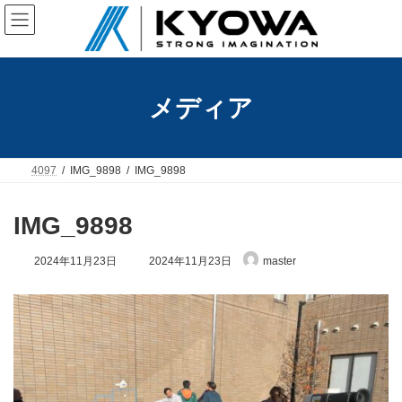
コ
ナ
ン
ビ
テ
ゲ
ン
ー
ツ
シ
へ
ョ
メディア
ス
ン
キ
に
ッ
移
プ
動
4097
IMG_9898
IMG_9898
IMG_9898
最
2024年11月23日
2024年11月23日
master
終
更
新
日
時
: