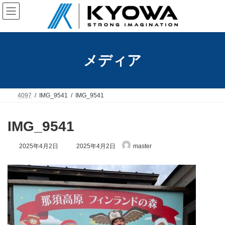
コ
ナ
ン
ビ
テ
ゲ
ン
ー
ツ
シ
へ
ョ
メディア
ス
ン
キ
に
ッ
移
プ
動
4097
IMG_9541
IMG_9541
IMG_9541
最
2025年4月2日
2025年4月2日
master
終
更
新
日
時
: