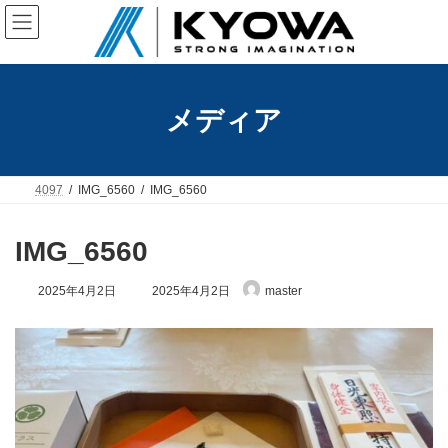
コ
ナ
ン
ビ
テ
ゲ
ン
ー
ツ
シ
へ
ョ
メディア
ス
ン
キ
に
ッ
移
プ
動
4097
IMG_6560
IMG_6560
IMG_6560
最
2025年4月2日
2025年4月2日
master
終
更
新
日
時
: