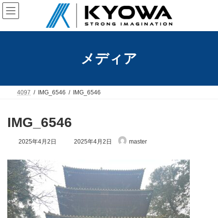
コ
ナ
ン
ビ
テ
ゲ
ン
ー
ツ
シ
へ
ョ
メディア
ス
ン
キ
に
ッ
移
プ
動
4097
IMG_6546
IMG_6546
IMG_6546
最
2025年4月2日
2025年4月2日
master
終
更
新
日
時
: