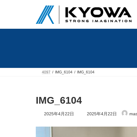
コ
ナ
ン
ビ
テ
ゲ
ン
ー
ツ
シ
へ
ョ
ス
ン
キ
に
ッ
移
プ
動
4097
IMG_6104
IMG_6104
IMG_6104
最
2025年4月22日
2025年4月22日
mas
終
更
新
日