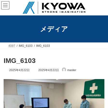
コ
ナ
ン
ビ
テ
ゲ
ン
ー
ツ
シ
へ
ョ
メディア
ス
ン
キ
に
ッ
移
プ
動
4097
IMG_6103
IMG_6103
IMG_6103
最
2025年4月22日
2025年4月22日
master
終
更
新
日
時
: