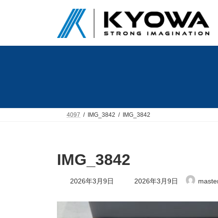
コ
ナ
ン
ビ
テ
ゲ
ン
ー
ツ
シ
へ
ョ
ス
ン
キ
に
ッ
移
プ
動
4097
IMG_3842
IMG_3842
IMG_3842
最
2026年3月9日
2026年3月9日
maste
終
更
新
日