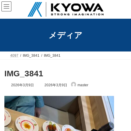
コ
ナ
ン
ビ
テ
ゲ
ン
ー
ツ
シ
へ
ョ
メディア
ス
ン
キ
に
ッ
移
プ
動
4097
IMG_3841
IMG_3841
IMG_3841
最
2026年3月9日
2026年3月9日
master
終
更
新
日
時
: