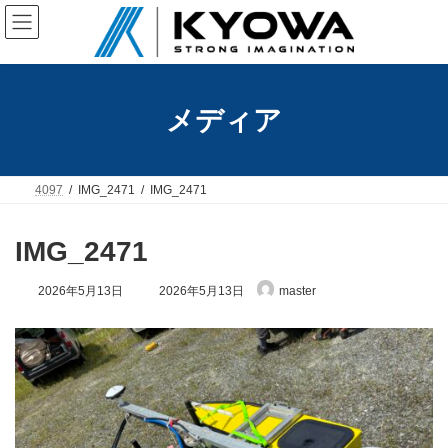
コ
ナ
ン
ビ
テ
ゲ
ン
ー
ツ
シ
へ
ョ
メディア
ス
ン
キ
に
ッ
移
プ
動
4097
IMG_2471
IMG_2471
IMG_2471
最
2026年5月13日
2026年5月13日
master
終
更
新
日
時
: