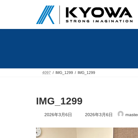
コ
ナ
ン
ビ
テ
ゲ
ン
ー
ツ
シ
へ
ョ
ス
ン
キ
に
ッ
移
プ
動
4097
IMG_1299
IMG_1299
IMG_1299
最
2026年3月6日
2026年3月6日
maste
終
更
新
日