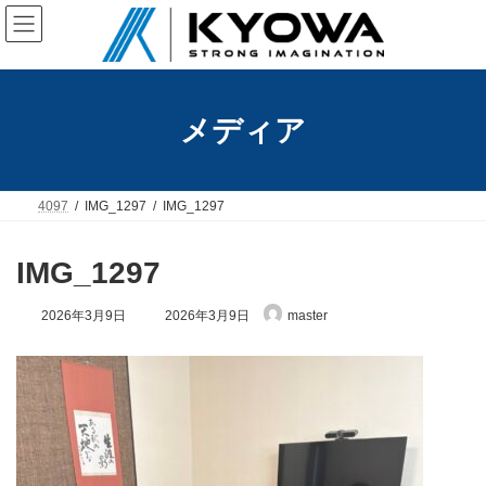
コ
ナ
ン
ビ
テ
ゲ
ン
ー
ツ
シ
へ
ョ
メディア
ス
ン
キ
に
ッ
移
プ
動
4097
IMG_1297
IMG_1297
IMG_1297
最
2026年3月9日
2026年3月9日
master
終
更
新
日
時
: