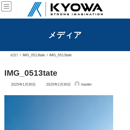
コ
ナ
ン
ビ
テ
ゲ
ン
ー
ツ
シ
へ
ョ
メディア
ス
ン
キ
に
ッ
移
プ
動
4097
IMG_0513tate
IMG_0513tate
IMG_0513tate
最
2025年1月30日
2025年1月30日
master
終
更
新
日
時
: