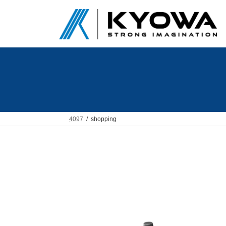
コ
ナ
ン
ビ
テ
ゲ
ン
ー
ツ
シ
へ
ョ
ス
ン
キ
に
ッ
移
プ
動
4097
shopping