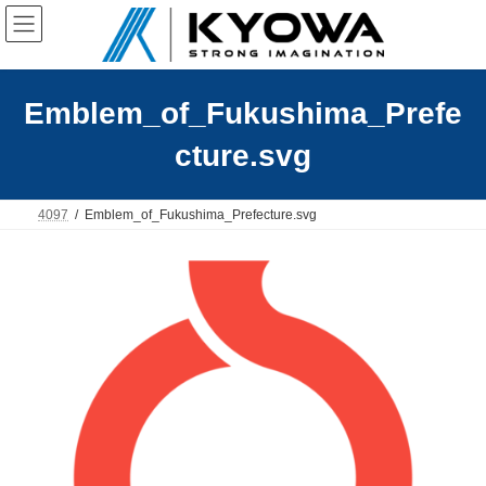
コ
ナ
ン
ビ
テ
ゲ
ン
ー
ツ
シ
へ
ョ
Emblem_of_Fukushima_Prefe
ス
ン
キ
に
cture.svg
ッ
移
プ
動
4097
Emblem_of_Fukushima_Prefecture.svg