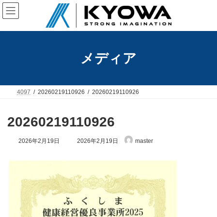
コ
ナ
ン
ビ
テ
ゲ
ン
ー
ツ
シ
へ
ョ
メディア
ス
ン
キ
に
ッ
移
プ
動
4097
20260219110926
20260219110926
20260219110926
最
2026年2月19日
2026年2月19日
master
終
更
新
日
時
: