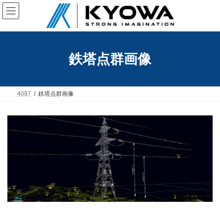
コ
ナ
ン
ビ
テ
ゲ
ン
ー
ツ
シ
へ
ョ
鉄塔点群画像
ス
ン
キ
に
ッ
移
プ
動
4097
鉄塔点群画像