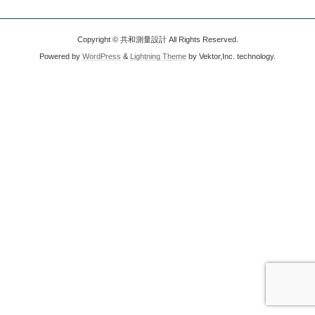
Copyright © 共和測量設計 All Rights Reserved.
Powered by
WordPress
&
Lightning Theme
by Vektor,Inc. technology.