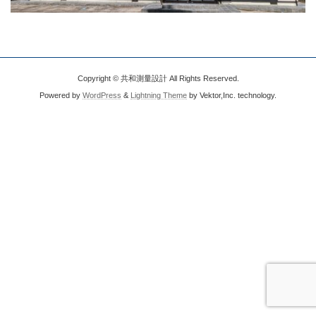
Copyright © 共和測量設計 All Rights Reserved.
Powered by
WordPress
&
Lightning Theme
by Vektor,Inc. technology.