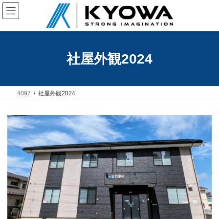
コ
ナ
ン
ビ
テ
ゲ
ン
ー
ツ
シ
へ
ョ
社屋外観2024
ス
ン
キ
に
ッ
移
プ
動
4097
社屋外観2024