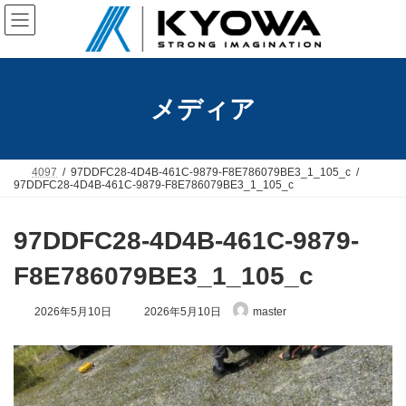
コ
ナ
ン
ビ
テ
ゲ
ン
ー
ツ
シ
へ
ョ
メディア
ス
ン
キ
に
ッ
移
プ
動
4097
97DDFC28-4D4B-461C-9879-F8E786079BE3_1_105_c
97DDFC28-4D4B-461C-9879-F8E786079BE3_1_105_c
97DDFC28-4D4B-461C-9879-
F8E786079BE3_1_105_c
最
2026年5月10日
2026年5月10日
master
終
更
新
日
時
: