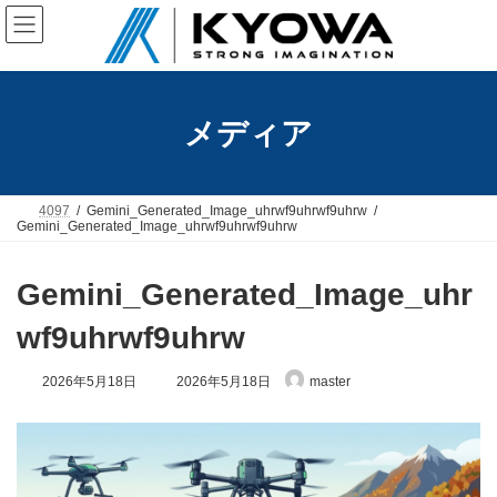
コ
ナ
ン
ビ
テ
ゲ
ン
ー
ツ
シ
へ
ョ
メディア
ス
ン
キ
に
ッ
移
プ
動
4097
Gemini_Generated_Image_uhrwf9uhrwf9uhrw
Gemini_Generated_Image_uhrwf9uhrwf9uhrw
Gemini_Generated_Image_uhr
wf9uhrwf9uhrw
最
2026年5月18日
2026年5月18日
master
終
更
新
日
時
: