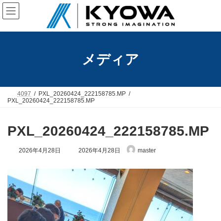
コ
ナ
ン
ビ
テ
ゲ
ン
ー
ツ
シ
へ
ョ
メディア
ス
ン
キ
に
ッ
移
プ
動
4097
PXL_20260424_222158785.MP
PXL_20260424_222158785.MP
PXL_20260424_222158785.MP
最
2026年4月28日
2026年4月28日
master
終
更
新
日
時
: