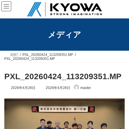
コ
ナ
ン
ビ
テ
ゲ
ン
ー
ツ
シ
へ
ョ
メディア
ス
ン
キ
に
ッ
移
プ
動
4097
PXL_20260424_113209351.MP
PXL_20260424_113209351.MP
PXL_20260424_113209351.MP
最
2026年4月28日
2026年4月28日
master
終
更
新
日
時
: