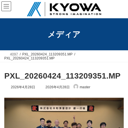
コ
ナ
ン
ビ
テ
ゲ
ン
ー
ツ
シ
へ
ョ
メディア
ス
ン
キ
に
ッ
移
プ
動
4097
PXL_20260424_113209351.MP
PXL_20260424_113209351.MP
PXL_20260424_113209351.MP
最
2026年4月28日
2026年4月28日
master
終
更
新
日
時
: