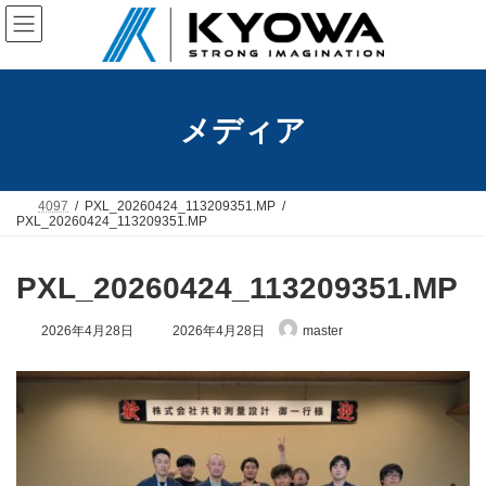
コ
ナ
ン
ビ
テ
ゲ
ン
ー
ツ
シ
へ
ョ
メディア
ス
ン
キ
に
ッ
移
プ
動
4097
PXL_20260424_113209351.MP
PXL_20260424_113209351.MP
PXL_20260424_113209351.MP
最
2026年4月28日
2026年4月28日
master
終
更
新
日
時
: